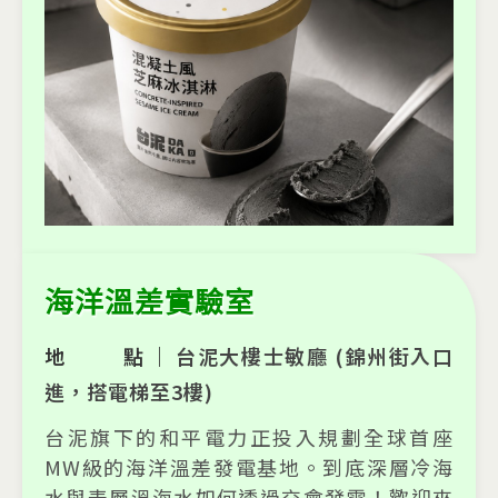
海洋溫差實驗室
地 點｜
台泥大樓士敏廳 (錦州街入口
進，搭電梯至3樓)
台泥旗下的和平電力正投入規劃全球首座
MW級的海洋溫差發電基地。到底深層冷海
水與表層溫海水如何透過交會發電！歡迎來