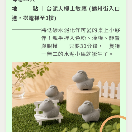
地 點｜
台泥大樓士敏廳 (錦州街入口
進，搭電梯至3樓)
將低碳水泥化作可愛的桌上小夥
伴！親手拌入色粉、灌模、靜置
與脫模——只要30分鐘，一隻獨
一無二的水泥小馬就誕生了。