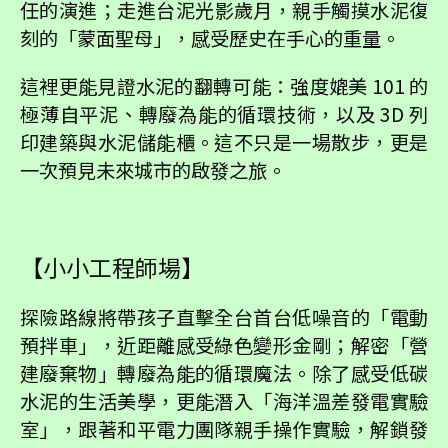
任的演進；走進台泥光影歲月，親手觸摸水泥復
刻的「蒙面聖母」，感受歷史在手心的重量。
這裡更能見證水泥的翻轉可能：強度媲美 101 的
極薄自平泥、轉廢為能的循環技術，以及 3D 列
印建築與水泥儲能櫃。這不只是一場散步，更是
一次預見未來城市的啟發之旅。
【小小工程師場】
探險路線將帶孩子直擊全台首台低噪音的「電動
預拌車」，近距離感受綠色變形金剛；解密「營
建廢棄物」轉廢為能的循環魔法。除了感受低碳
水泥的生活美學，更能潛入「海洋溫差發電實驗
室」，跟著和平電力團隊親手操作實驗，解鎖發