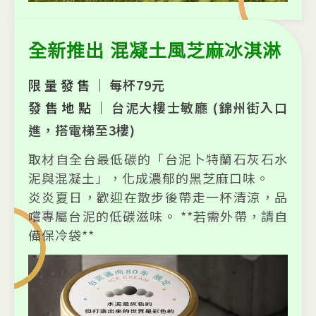
全新推出 混凝土風芝麻冰淇淋
限量發售｜
每杯79元
發售地點｜
台泥大樓士敏廳 (錦州街入口
進，搭電梯至3樓)
取材自全台最低碳的「台泥卜特蘭石灰石水
泥與混凝土」，化成濃郁的黑芝麻口味。
炎炎夏日，歡迎在散步後帶走一杯清涼，品
嚐專屬台泥的低碳滋味。
**若需外帶，請自
備保冷袋**