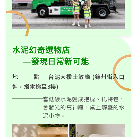
水泥幻奇選物店
—發現日常新可能
地 點｜
台泥大樓士敏廳 (錦州街入口
進，搭電梯至3樓)
當低碳水泥變成抱枕、托特包，
會發光的萬神殿，桌上解憂的水
泥小物。