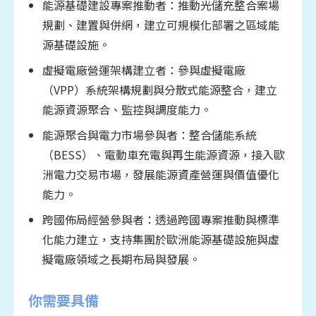
能源基礎建設專案推動者：推動光儲充整合案場
具與應用情境，完成 PoC 驗證；或
規劃、建置與併網，建立可規模化部署之區域能
專案管理與落地執行：具數位化/自動化專
源基礎設施。
案規劃與管理經驗，能從需求盤點、提案評
虛擬電廠營運架構建立者：參與虛擬電廠
估、方案設計到導入與成效追蹤，確保落地
（VPP）系統架構規劃與分散式能源整合，建立
並持續優化。
能源資源聚合、監控與調度能力。
能源聚合與電力市場參與者：整合儲能系統
（BESS）、電動車充電與再生能源資源，接入歐
洲電力交易市場，發展能源資產營運與價值優化
能力。
跨國佈局經營參與者：透過跨國專案推動與標準
化能力建立，支持集團於歐洲能源基礎設施與虛
擬電廠領域之長期布局與發展。
你需要具備