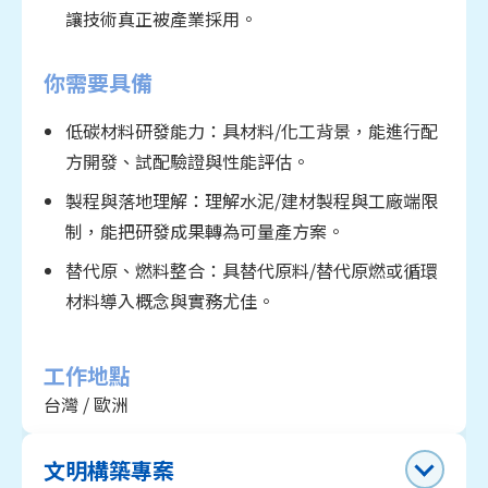
讓技術真正被產業採用。
具與應用情境，完成 PoC 驗證；或
專案管理與落地執行：具數位化/自動化專
你需要具備
案規劃與管理經驗，能從需求盤點、提案評
估、方案設計到導入與成效追蹤，確保落地
低碳材料研發能力：具材料/化工背景，能進行配
並持續優化。
方開發、試配驗證與性能評估。
製程與落地理解：理解水泥/建材製程與工廠端限
制，能把研發成果轉為可量產方案。
替代原、燃料整合：具替代原料/替代原燃或循環
材料導入概念與實務尤佳。
工作地點
台灣 / 歐洲
文明構築專案